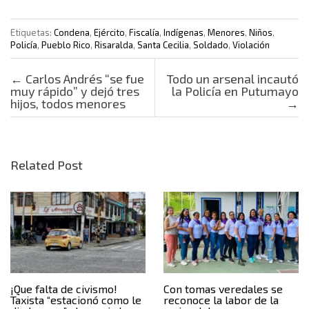
Etiquetas:
Condena
,
Ejército
,
Fiscalía
,
Indígenas
,
Menores
,
Niños
,
Policía
,
Pueblo Rico
,
Risaralda
,
Santa Cecilia
,
Soldado
,
Violación
Post navigation
←
Carlos Andrés “se fue
Todo un arsenal incautó
muy rápido” y dejó tres
la Policía en Putumayo
hijos, todos menores
→
Related Post
¡Que falta de civismo!
Con tomas veredales se
Taxista “estacionó como le
reconoce la labor de la