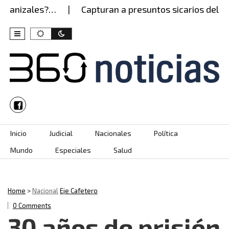
anizales?…
Capturan a presuntos sicarios del Ejérc
Skip to content
Inicio
Judicial
Nacionales
Política
Mundo
Especiales
Salud
Home
>
Nacional
Eje Cafetero
0 Comments
30 años de prisión