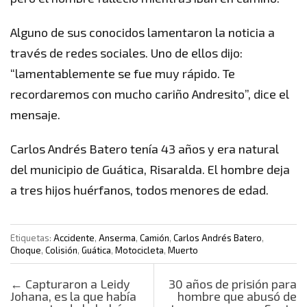
Alguno de sus conocidos lamentaron la noticia a
través de redes sociales. Uno de ellos dijo:
“lamentablemente se fue muy rápido. Te
recordaremos con mucho cariño Andresito”, dice el
mensaje.
Carlos Andrés Batero tenía 43 años y era natural
del municipio de Guática, Risaralda. El hombre deja
a tres hijos huérfanos, todos menores de edad.
Etiquetas:
Accidente
,
Anserma
,
Camión
,
Carlos Andrés Batero
,
Choque
,
Colisión
,
Guática
,
Motocicleta
,
Muerto
Post navigation
←
Capturaron a Leidy
30 años de prisión para
Johana, es la que había
hombre que abusó de