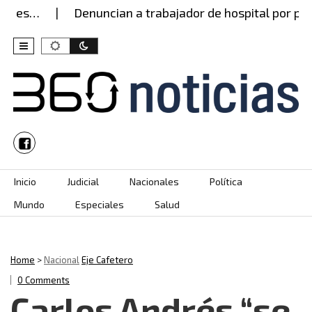
 es…
Denuncian a trabajador de hospital por pres
Skip to content
Inicio
Judicial
Nacionales
Política
Mundo
Especiales
Salud
Home
>
Nacional
Eje Cafetero
0 Comments
Carlos Andrés “se