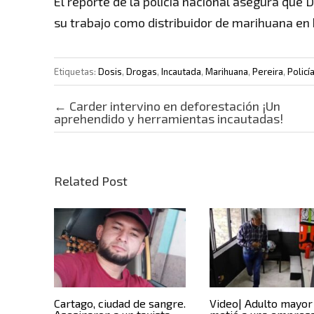
El reporte de la policía nacional asegura que
su trabajo como distribuidor de marihuana en 
Etiquetas:
Dosis
,
Drogas
,
Incautada
,
Marihuana
,
Pereira
,
Policí
Post navigation
←
Carder intervino en deforestación ¡Un
aprehendido y herramientas incautadas!
Related Post
Cartago, ciudad de sangre.
Video| Adulto mayor