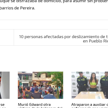
 Duque se disfrazaba de domicilio, para asumir sin probl
barrios de Pereira.
a
10 personas afectadas por deslizamiento de t
en Pueblo R
 se
Murió Edward otra
Atraparon a auxiliar 