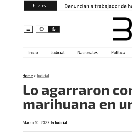
eridos: este es…
Denuncian a trabajador de hospi
LATEST
Skip to content
Inicio
Judicial
Nacionales
Política
Home
>
Judicial
Lo agarraron con
marihuana en u
Marzo 10, 2023
In
Judicial