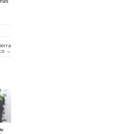
emas
ierra
ico
→
de