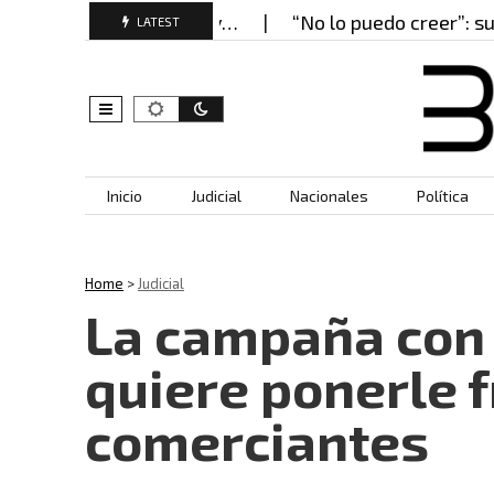
cierros bajo llave y…
“No lo puedo creer”: su pro
LATEST
Skip to content
Inicio
Judicial
Nacionales
Política
Home
>
Judicial
La campaña con 
quiere ponerle f
comerciantes