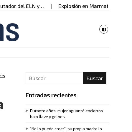
or del ELN y…
Explosión en Marmato deja 21 herido
nts
Buscar
Entradas recientes
a
Durante años, mujer aguantó encierros
bajo llave y golpes
“No lo puedo creer”: su propia madre lo