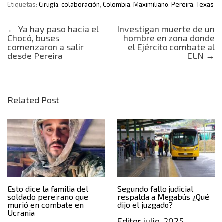
Etiquetas:
Cirugía
,
colaboración
,
Colombia
,
Maximiliano
,
Pereira
,
Texas
Post navigation
←
Ya hay paso hacia el
Investigan muerte de un
Chocó, buses
hombre en zona donde
comenzaron a salir
el Ejército combate al
desde Pereira
ELN
→
Related Post
Esto dice la familia del
Segundo fallo judicial
soldado pereirano que
respalda a Megabús ¿Qué
murió en combate en
dijo el juzgado?
Ucrania
Editor
julio, 2025