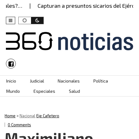
les?…
Capturan a presuntos sicarios del Ejército Ga
Skip to content
Inicio
Judicial
Nacionales
Política
Mundo
Especiales
Salud
Home
>
Nacional
Eje Cafetero
0 Comments
Maximiliano