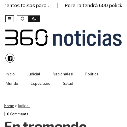
mentos falsos para…
Pereira tendrá 600 policías e
Skip to content
Inicio
Judicial
Nacionales
Política
Mundo
Especiales
Salud
Home
>
Judicial
0 Comments
En tremendo