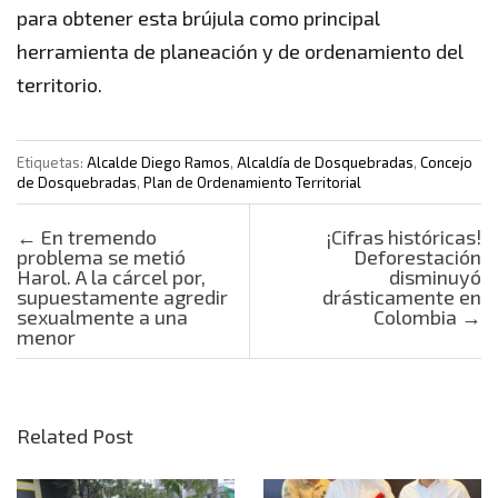
para obtener esta brújula como principal
herramienta de planeación y de ordenamiento del
territorio.
Etiquetas:
Alcalde Diego Ramos
,
Alcaldía de Dosquebradas
,
Concejo
de Dosquebradas
,
Plan de Ordenamiento Territorial
Post navigation
←
En tremendo
¡Cifras históricas!
problema se metió
Deforestación
Harol. A la cárcel por,
disminuyó
supuestamente agredir
drásticamente en
sexualmente a una
Colombia
→
menor
Related Post