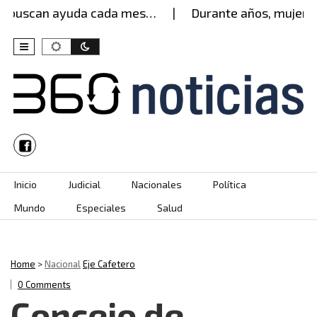
uscan ayuda cada mes…
Durante años, mujer aguan
Skip to content
Inicio
Judicial
Nacionales
Política
Mundo
Especiales
Salud
Home
>
Nacional
Eje Cafetero
0 Comments
Concejo de