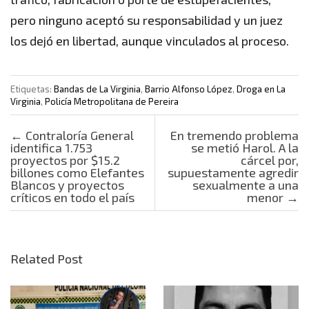
pero ninguno aceptó su responsabilidad y un juez
los dejó en libertad, aunque vinculados al proceso.
Etiquetas:
Bandas de La Virginia
,
Barrio Alfonso López
,
Droga en La
Virginia
,
Policía Metropolitana de Pereira
Post navigation
←
Contraloría General
En tremendo problema
identifica 1.753
se metió Harol. A la
proyectos por $15.2
cárcel por,
billones como Elefantes
supuestamente agredir
Blancos y proyectos
sexualmente a una
críticos en todo el país
menor
→
Related Post