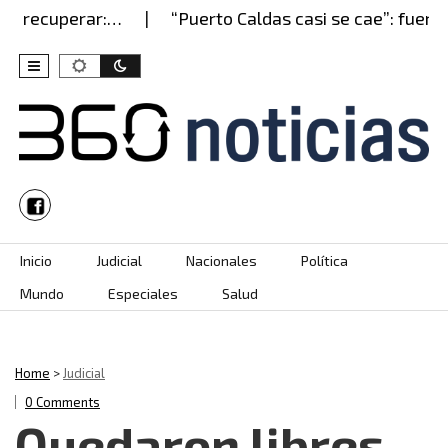
cuperar:…
“Puerto Caldas casi se cae”: fuerte ve
Skip to content
Inicio
Judicial
Nacionales
Política
Mundo
Especiales
Salud
Home
>
Judicial
0 Comments
Quedaron libres