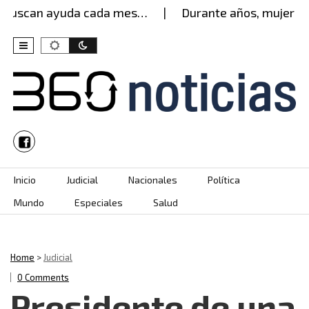
buscan ayuda cada mes…
Durante años, mujer agua
Skip to content
Inicio
Judicial
Nacionales
Política
Mundo
Especiales
Salud
Home
>
Judicial
0 Comments
Presidente de una