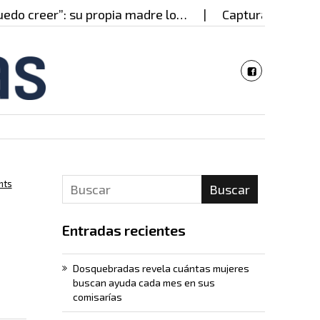
eer”: su propia madre lo…
Capturado en Cali presu
nts
Buscar
Entradas recientes
Dosquebradas revela cuántas mujeres
buscan ayuda cada mes en sus
comisarías