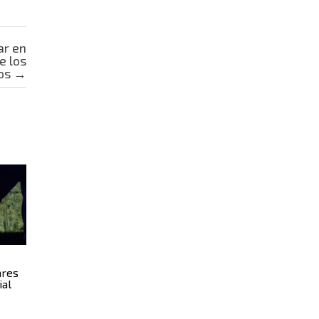
ar en
e los
os
→
ares
ial