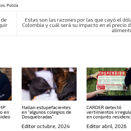
tos
,
Policía
 de
Estas son las razones por las que cayó el dól
quir
Colombia y cuál será su impacto en el precio d
aliment
HP’
Hallan estupefacientes
CARDER detectó
do en
en “algunos colegios de
vertimientos irregul
 video
Dosquebradas”
en conjunto residenc
Editor
octubre, 2024
Editor
abril, 2026