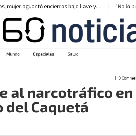
r aguantó encierros bajo llave y…
“No lo puedo cr
Mundo
Especiales
Salud
0 Comme
 al narcotráfico en
 del Caquetá