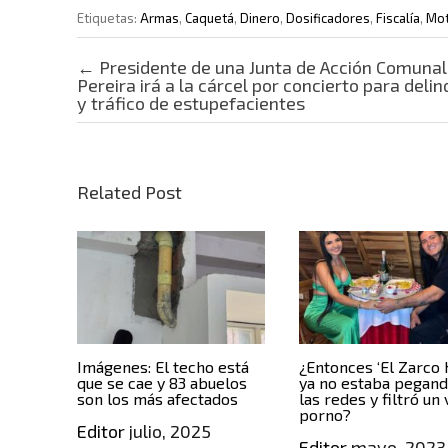
Etiquetas:
Armas
,
Caquetá
,
Dinero
,
Dosificadores
,
Fiscalía
,
Mo
Post navigation
←
Presidente de una Junta de Acción Comunal
Pereira irá a la cárcel por concierto para delin
y tráfico de estupefacientes
Related Post
Imágenes: El techo está
¿Entonces ‘El Zarco 
que se cae y 83 abuelos
ya no estaba pegan
son los más afectados
las redes y filtró un
porno?
Editor
julio, 2025
Editor
mayo, 2023