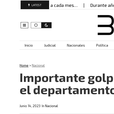
eres buscan ayuda cada mes…
Durante años, muje
LATEST
Skip to content
Inicio
Judicial
Nacionales
Política
Home
>
Nacional
Importante golpe
el departamento
Junio 14, 2023
In
Nacional