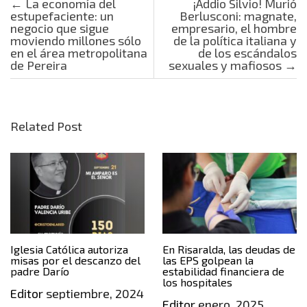
Post navigation
←
La economía del
¡Addio Silvio! Murió
estupefaciente: un
Berlusconi: magnate,
negocio que sigue
empresario, el hombre
moviendo millones sólo
de la política italiana y
en el área metropolitana
de los escándalos
de Pereira
sexuales y mafiosos
→
Related Post
Iglesia Católica autoriza
En Risaralda, las deudas de
misas por el descanzo del
las EPS golpean la
padre Darío
estabilidad financiera de
los hospitales
Editor
septiembre, 2024
Editor
enero, 2025