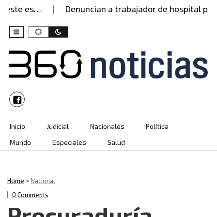
este es…
Denuncian a trabajador de hospital por 
Skip to content
Inicio
Judicial
Nacionales
Política
Mundo
Especiales
Salud
Home
>
Nacional
0 Comments
Procuraduría