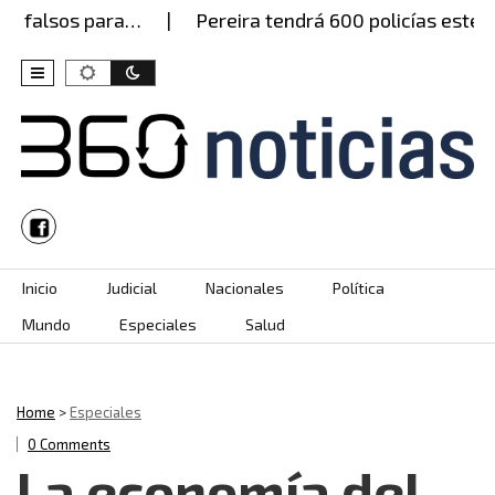
s para…
Pereira tendrá 600 policías este jueves, 
Skip to content
Inicio
Judicial
Nacionales
Política
Mundo
Especiales
Salud
Home
>
Especiales
0 Comments
La economía del