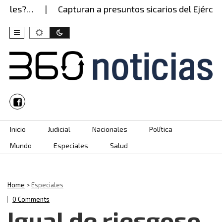
?…
Capturan a presuntos sicarios del Ejército Gait
Skip to content
Inicio
Judicial
Nacionales
Política
Mundo
Especiales
Salud
Home
>
Especiales
0 Comments
Igual de riesgoso