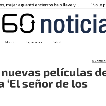
jer aguantó encierros bajo llave y…
“No lo puedo 
Mundo
Especiales
Salud
0 Comme
nuevas películas d
a ‘El señor de los