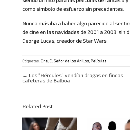
siendo un hito para las películas de fantasía 
como símbolo de esfuerzo sin precedentes.
Nunca más iba a haber algo parecido al sentim
de cine en las navidades de 2001 a 2003, sin du
George Lucas, creador de Star Wars.
Etiquetas:
Cine
,
El Señor de los Anillos
,
Películas
Post navigation
←
Los “Hércules” vendían drogas en fincas
cafeteras de Balboa
Related Post