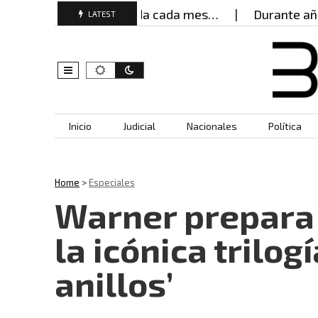
mujeres buscan ayuda cada mes…
Durante años, mu
LATEST
Skip to content
Inicio
Judicial
Nacionales
Política
Home
>
Especiales
Warner prepara 
la icónica trilogí
anillos’