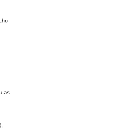
ocho
ulas
),