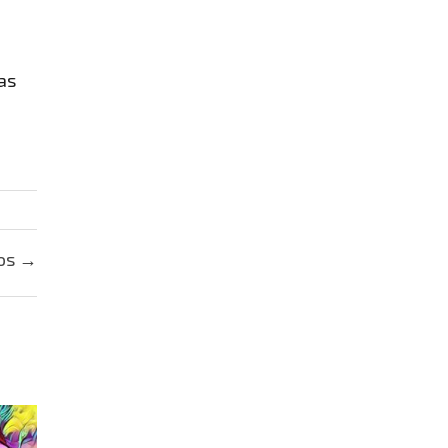
as
ros
→