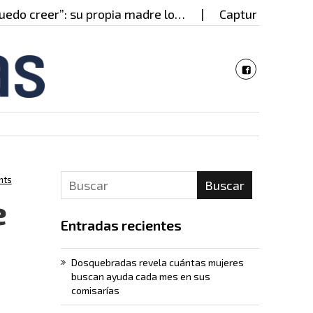
creer”: su propia madre lo…
Capturado en Cali pre
nts
Buscar
e
Entradas recientes
Dosquebradas revela cuántas mujeres
buscan ayuda cada mes en sus
comisarías