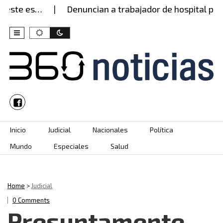
este es…
Denuncian a trabajador de hospital por 
Skip to content
Inicio
Judicial
Nacionales
Política
Mundo
Especiales
Salud
Home
>
Judicial
0 Comments
Presuntamente