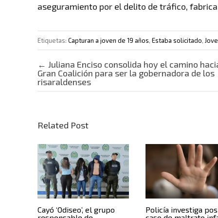
aseguramiento por el delito de tráfico, fabric
Etiquetas:
Capturan a joven de 19 años
,
Estaba solicitado
,
Jove
Post navigation
←
Juliana Enciso consolida hoy el camino haci
Gran Coalición para ser la gobernadora de los
risaraldenses
Related Post
Cayó ‘Odiseo’, el grupo
Policía investiga pos
responsable de
caso de maltrato inf