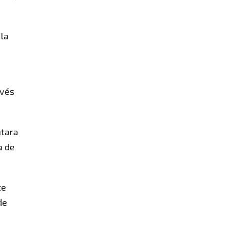
 la
avés
ntara
a de
te
de