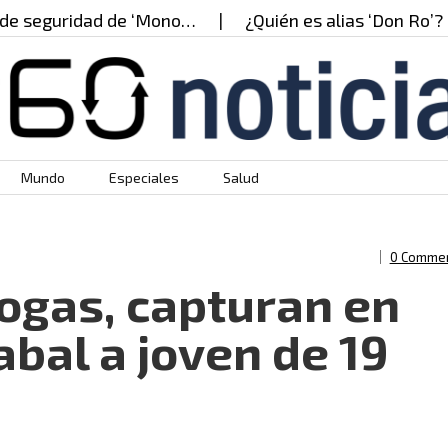
eguridad de ‘Mono…
¿Quién es alias ‘Don Ro’? el pr
Mundo
Especiales
Salud
0 Comme
rogas, capturan en
bal a joven de 19