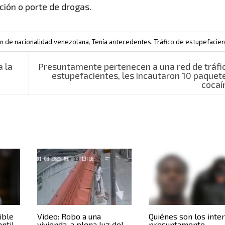
ación o porte de drogas.
n de nacionalidad venezolana
,
Tenía antecedentes
,
Tráfico de estupefacie
a la
Presuntamente pertenecen a una red de tráfi
estupefacientes, les incautaron 10 paquet
cocaí
ible
Video: Robo a una
Quiénes son los inte
antil
vivienda, a plena luz del
presuntamente