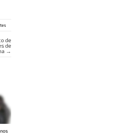
ntes
co de
es de
na
→
rnos