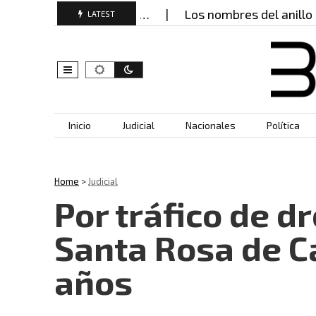
s que transformaron…
Los nombres del anillo de s
LATEST
Skip to content
Inicio
Judicial
Nacionales
Política
Home
>
Judicial
Por tráfico de d
Santa Rosa de Ca
años