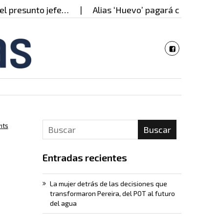
esunto jefe…
Alias ‘Huevo’ pagará casi 17 años por
nts
Buscar
Entradas recientes
La mujer detrás de las decisiones que
transformaron Pereira, del POT al futuro
del agua