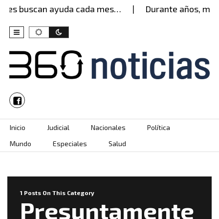
eres buscan ayuda cada mes…
Durante años, mujer
Skip to content
Inicio
Judicial
Nacionales
Política
Mundo
Especiales
Salud
1 Posts On This Category
Presuntamente