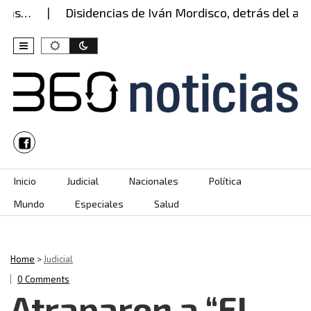
as…
Disidencias de Iván Mordisco, detrás del ataq
Skip to content
Inicio
Judicial
Nacionales
Política
Mundo
Especiales
Salud
Home
>
Judicial
0 Comments
Atraparon a “El