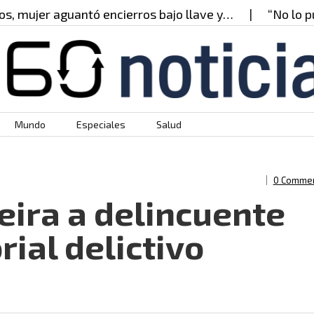
jer aguantó encierros bajo llave y…
“No lo puedo 
Mundo
Especiales
Salud
0 Comme
eira a delincuente
rial delictivo