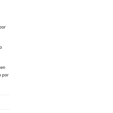
por
o
 en
o por