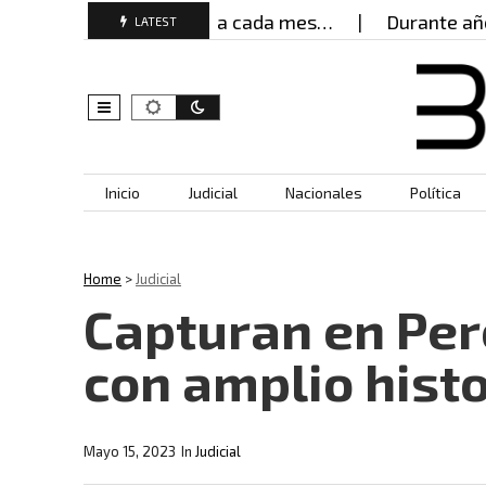
mujeres buscan ayuda cada mes…
Durante años, mu
LATEST
Skip to content
Inicio
Judicial
Nacionales
Política
Home
>
Judicial
Capturan en Per
con amplio histo
Mayo 15, 2023
In
Judicial