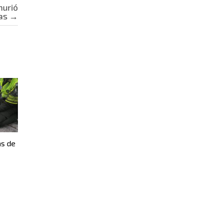
murió
das
→
as de