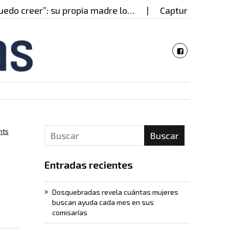
creer”: su propia madre lo…
Capturado en Cali pre
nts
Buscar
Entradas recientes
Dosquebradas revela cuántas mujeres
buscan ayuda cada mes en sus
comisarías