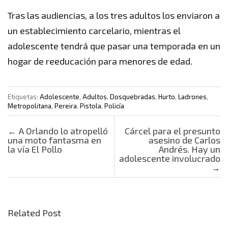
Tras las audiencias, a los tres adultos los enviaron a
un establecimiento carcelario, mientras el
adolescente tendrá que pasar una temporada en un
hogar de reeducación para menores de edad.
Etiquetas:
Adolescente
,
Adultos
,
Dosquebradas
,
Hurto
,
Ladrones
,
Metropolitana
,
Pereira
,
Pistola
,
Policía
Post navigation
←
A Orlando lo atropelló
Cárcel para el presunto
una moto fantasma en
asesino de Carlos
la vía El Pollo
Andrés. Hay un
adolescente involucrado
→
Related Post