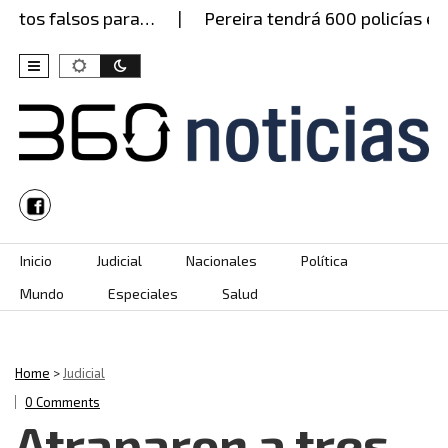
tos falsos para…
Pereira tendrá 600 policías este 
Skip to content
Inicio
Judicial
Nacionales
Política
Mundo
Especiales
Salud
Home
>
Judicial
0 Comments
Atraparon a tres