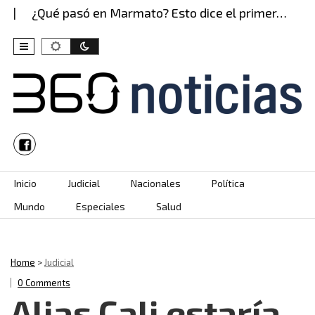
¿Qué pasó en Marmato? Esto dice el primer…
¡N
Skip to content
Inicio
Judicial
Nacionales
Política
Mundo
Especiales
Salud
Home
>
Judicial
0 Comments
Alias Cali estaría