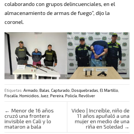
colaborando con grupos delincuenciales, en el
almacenamiento de armas de fuego”, dijo la
coronel.
Etiquetas:
Armado
,
Balas
,
Capturado
,
Dosquebradas
,
El Martillo
,
Fiscalía
,
Homicidios
,
Juez
,
Pereira
,
Policía
,
Revólver
Post navigation
←
Menor de 16 años
Video | Increíble, niño de
cruzó una frontera
11 años apuñaló a una
invisible en Cali y lo
mujer en medio de una
mataron a bala
riña en Soledad
→