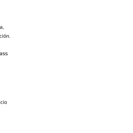
a,
ción.
ass
cio