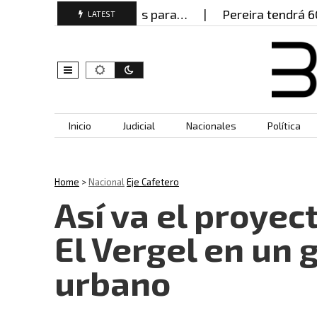
do documentos falsos para…
Pereira tendrá 600 po
LATEST
Skip to content
Inicio
Judicial
Nacionales
Política
Home
>
Nacional
Eje Cafetero
Así va el proyec
El Vergel en un
urbano