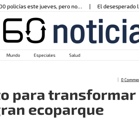
licías este jueves, pero no…
El desesperado llama
Mundo
Especiales
Salud
0 Comme
to para transformar
 gran ecoparque