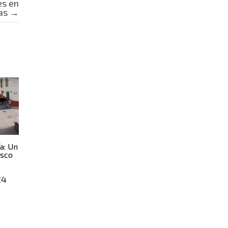
es en
as
→
a: Un
asco
24