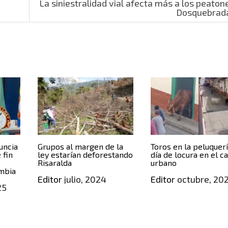
La siniestralidad vial afecta más a los peaton
Dosquebrad
uncia
Grupos al margen de la
Toros en la peluquerí
 fin
ley estarían deforestando
día de locura en el c
Risaralda
urbano
ombia
Editor
julio, 2024
Editor
octubre, 20
25