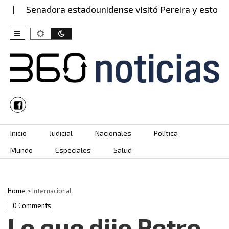
Senadora estadounidense visitó Pereira y esto dijo 
Skip to content
Inicio
Judicial
Nacionales
Política
Mundo
Especiales
Salud
Home
>
Internacional
0 Comments
Lo que dijo Petro