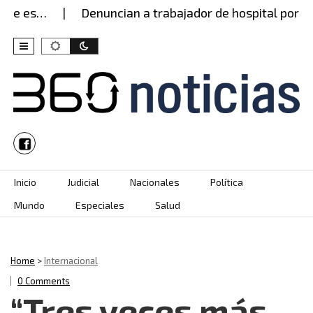
s…
Denuncian a trabajador de hospital por presun
Skip to content
Inicio
Judicial
Nacionales
Política
Mundo
Especiales
Salud
Home
>
Internacional
0 Comments
“Tres veces más