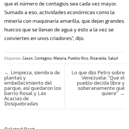
que el número de contagios sea cada vez mayor.
Sumado a eso, actividades económicas como la
minería con maquinaria amarilla, que dejan grandes
huecos que se llenan de agua y esto a la vez se
convierten en unos criadores”, dijo.
Etiquetas:
Casos
,
Contagios
,
Malaria
,
Pueblo Rico
,
Risaralda
,
Salud
Post navigation
←
Limpieza, siembra de
Lo que dijo Petro sobre
plantas y
Venezuela: “Que el
embellecimiento del
pueblo decida libre y
parque, así quedaron los
soberanamente qué
barrio Rosal y Las
quiere”
→
Acacias de
Dosquebradas
Related Post