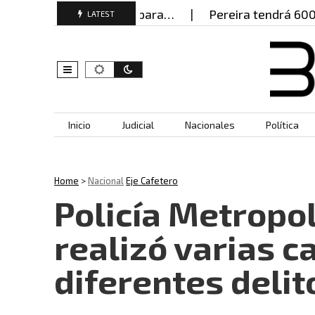
s falsos para…
Pereira tendrá 600 policías este j
LATEST
Skip to content
Inicio
Judicial
Nacionales
Política
Home
>
Nacional
Eje Cafetero
Policía Metropol
realizó varias c
diferentes delit