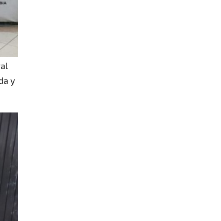
ral
da y