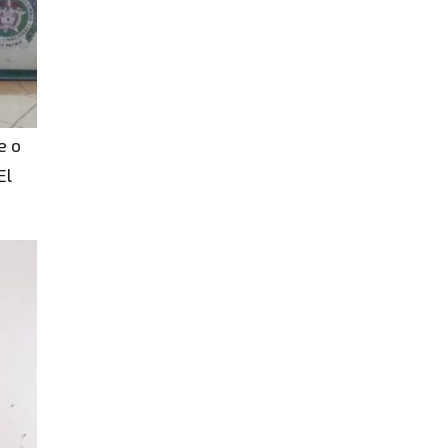
e o
El