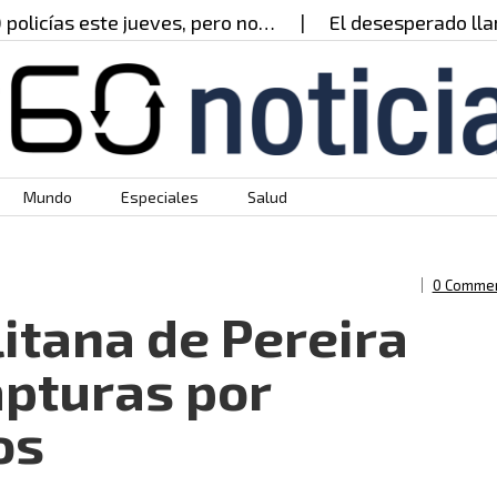
ueves, pero no…
El desesperado llamado de Valeria
Mundo
Especiales
Salud
0 Comme
itana de Pereira
apturas por
os