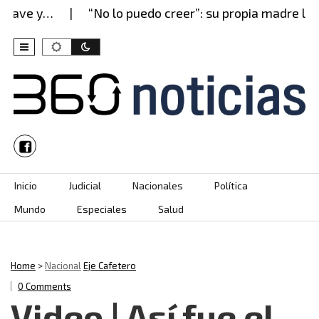
ve y…
“No lo puedo creer”: su propia madre lo…
Skip to content
Inicio
Judicial
Nacionales
Política
Mundo
Especiales
Salud
Home
>
Nacional
Eje Cafetero
0 Comments
Video | Así fue el