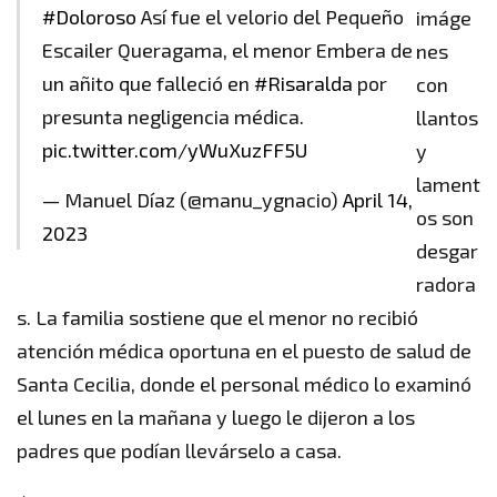
#Doloroso
Así fue el velorio del Pequeño
imáge
Escailer Queragama, el menor Embera de
nes
un añito que falleció en
#Risaralda
por
con
presunta negligencia médica.
llantos
pic.twitter.com/yWuXuzFF5U
y
lament
— Manuel Díaz (@manu_ygnacio)
April 14,
os son
2023
desgar
radora
s. La familia sostiene que el menor no recibió
atención médica oportuna en el puesto de salud de
Santa Cecilia, donde el personal médico lo examinó
el lunes en la mañana y luego le dijeron a los
padres que podían llevárselo a casa.