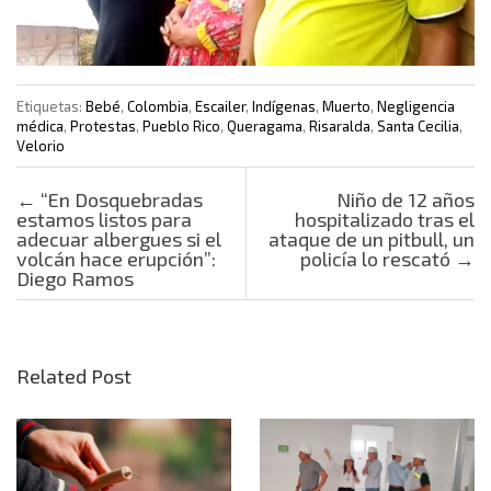
Etiquetas:
Bebé
,
Colombia
,
Escailer
,
Indígenas
,
Muerto
,
Negligencia
médica
,
Protestas
,
Pueblo Rico
,
Queragama
,
Risaralda
,
Santa Cecilia
,
Velorio
Post navigation
←
“En Dosquebradas
Niño de 12 años
estamos listos para
hospitalizado tras el
adecuar albergues si el
ataque de un pitbull, un
volcán hace erupción”:
policía lo rescató
→
Diego Ramos
Related Post