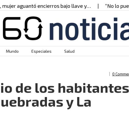
r aguantó encierros bajo llave y…
“No lo puedo cr
Mundo
Especiales
Salud
0 Comme
cio de los habitante
quebradas y La