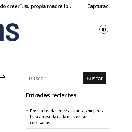
eer”: su propia madre lo…
Capturado en Cali presu
nts
Buscar
s
Entradas recientes
Dosquebradas revela cuántas mujeres
buscan ayuda cada mes en sus
comisarías