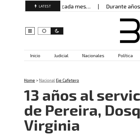
jeres buscan ayuda cada mes…
Durante años, muje
LATEST
Skip to content
Inicio
Judicial
Nacionales
Política
Home
>
Nacional
Eje Cafetero
13 años al servi
de Pereira, Dos
Virginia