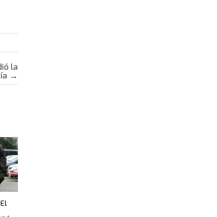
ió la
vía
→
El