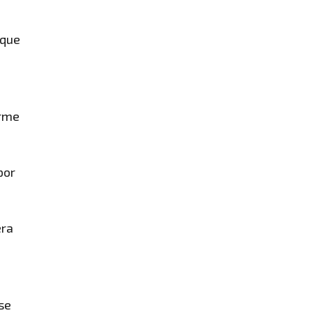
 que
orme
por
era
 se