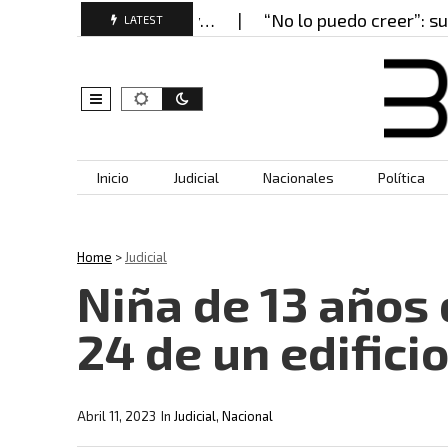
ierros bajo llave y…
“No lo puedo creer”: su prop
LATEST
Skip to content
Inicio
Judicial
Nacionales
Política
Home
>
Judicial
Niña de 13 años
24 de un edifici
Abril 11, 2023
In
Judicial
,
Nacional