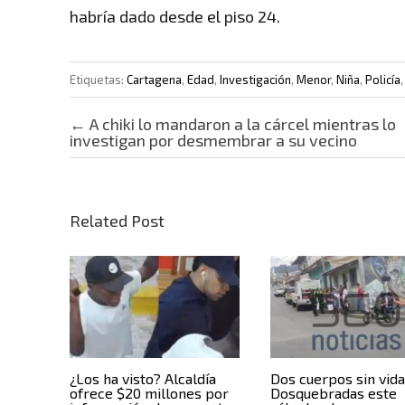
habría dado desde el piso 24.
Etiquetas:
Cartagena
,
Edad
,
Investigación
,
Menor
,
Niña
,
Policía
Post navigation
←
A chiki lo mandaron a la cárcel mientras lo
investigan por desmembrar a su vecino
Related Post
¿Los ha visto? Alcaldía
Dos cuerpos sin vid
ofrece $20 millones por
Dosquebradas este