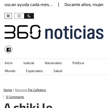
buscan ayuda cada mes…
Durante años, mujer agua
Skip to content
Inicio
Judicial
Nacionales
Política
Mundo
Especiales
Salud
Home
>
Nacional
Eje Cafetero
0 Comments
A chiki lo