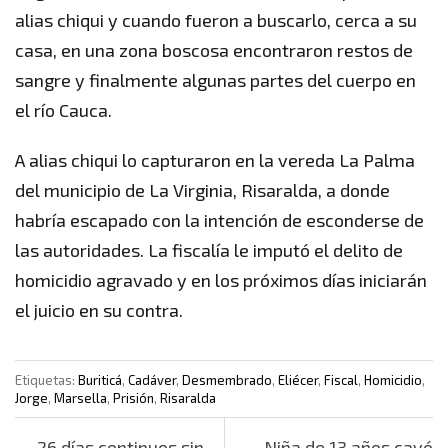
alias chiqui y cuando fueron a buscarlo, cerca a su
casa, en una zona boscosa encontraron restos de
sangre y finalmente algunas partes del cuerpo en
el río Cauca.
A alias chiqui lo capturaron en la vereda La Palma
del municipio de La Virginia, Risaralda, a donde
habría escapado con la intención de esconderse de
las autoridades. La fiscalía le imputó el delito de
homicidio agravado y en los próximos días iniciarán
el juicio en su contra.
Etiquetas:
Buriticá
,
Cadáver
,
Desmembrado
,
Eliécer
,
Fiscal
,
Homicidio
,
Jorge
,
Marsella
,
Prisión
,
Risaralda
Post navigation
←
26 días continuos sin
Niña de 13 años cayó