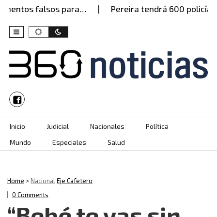
entos falsos para…
Pereira tendrá 600 policías es
Skip to content
Inicio
Judicial
Nacionales
Política
Mundo
Especiales
Salud
Home
>
Nacional
Eje Cafetero
0 Comments
“Bebé te vas sin