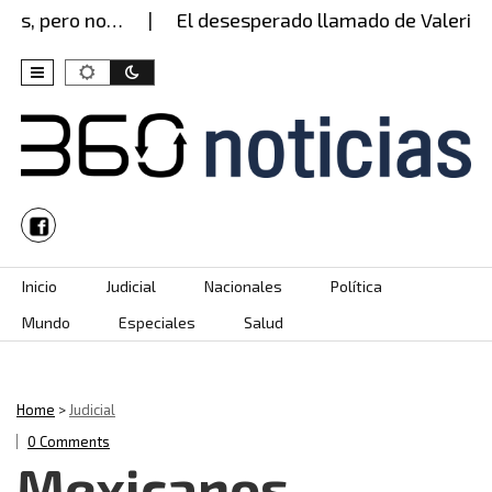
es, pero no…
El desesperado llamado de Valeria, u
Skip to content
Inicio
Judicial
Nacionales
Política
Mundo
Especiales
Salud
Home
>
Judicial
0 Comments
Mexicanos