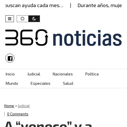
 buscan ayuda cada mes…
Durante años, mujer agu
Skip to content
Inicio
Judicial
Nacionales
Política
Mundo
Especiales
Salud
Home
>
Judicial
0 Comments
A “veneco” y a