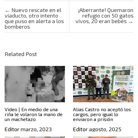
Post navigation
←
Nuevo rescate en el
¡Aberrante! Quemaron
viaducto, otro intento
refugio con 50 gatos
que puso en alerta a los
vivos, 20 eran bebés
→
bomberos
Related Post
Video | En medio de una
Alias Castro no aceptó los
riña le volaron la mano de
cargos, pero igual lo
un machetazo
enviaron a prisión
Editor
marzo, 2023
Editor
agosto, 2025