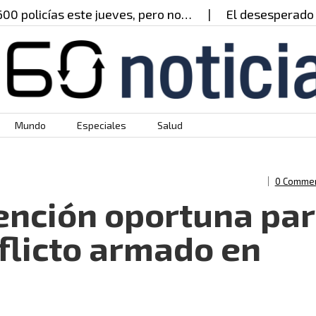
licías este jueves, pero no…
El desesperado llama
Mundo
Especiales
Salud
0 Comme
ención oportuna pa
flicto armado en