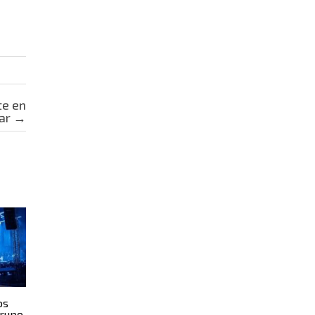
te en
tar
→
os
Grupo