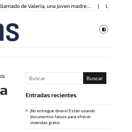
do de Valeria, una joven madre…
La mujer detrás 
nts
Buscar
ra
Entradas recientes
¡No entregue dinero! Están usando
documentos falsos para ofrecer
viviendas gratis