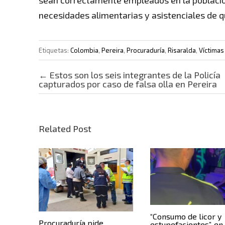
sean correctamente empleados en la población
necesidades alimentarias y asistenciales de q
Etiquetas:
Colombia
,
Pereira
,
Procuraduría
,
Risaralda
,
Víctimas
Post navigation
←
Estos son los seis integrantes de la Policía
capturados por caso de falsa olla en Pereira
Related Post
“Consumo de licor y
Procuraduría pide
estupefacientes”, en