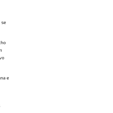
e se
cho
n
evo
una e
s