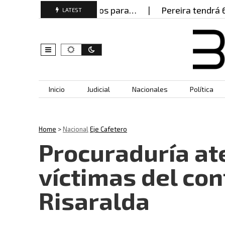
do documentos falsos para…
Pereira tendrá 600 po
LATEST
Skip to content
Inicio
Judicial
Nacionales
Política
Home
>
Nacional
Eje Cafetero
Procuraduría at
víctimas del con
Risaralda