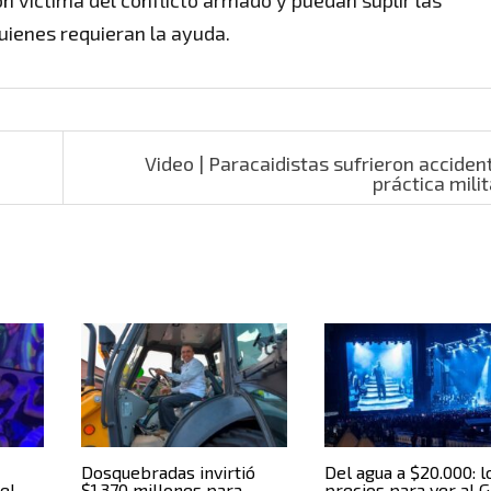
 víctima del conflicto armado y puedan suplir las
uienes requieran la ayuda.
Video | Paracaidistas sufrieron acciden
práctica mili
Dosquebradas invirtió
Del agua a $20.000: l
 el
$1.370 millones para
precios para ver al 