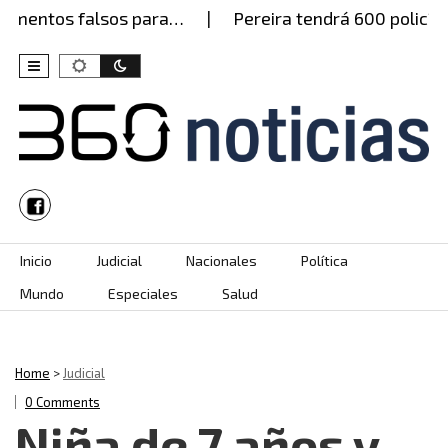
mentos falsos para…
Pereira tendrá 600 policías e
Skip to content
Inicio
Judicial
Nacionales
Política
Mundo
Especiales
Salud
Home
>
Judicial
0 Comments
Niña de 7 años y