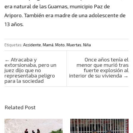
era natural de las Guamas, municipio Paz de
Ariporo. También era madre de una adolescente de
13 años.
Etiquetas:
Accidente
,
Mamá
,
Moto
,
Muertas
,
Niña
Post navigation
←
Atracaba y
Once años tenía el
extorsionaba, pero un
menor que murió tras
juez dijo que no
fuerte explosión al
representaba peligro
interior de su vivienda
→
para la sociedad
Related Post