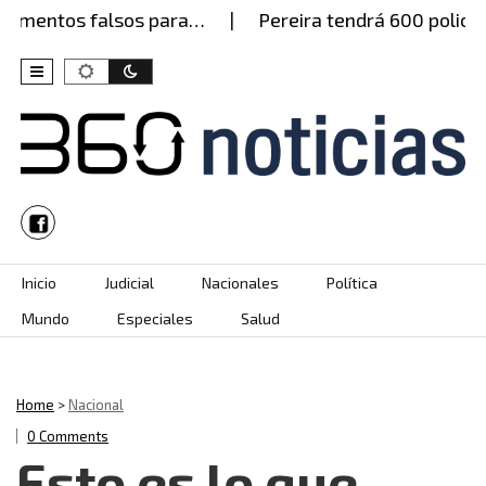
umentos falsos para…
Pereira tendrá 600 policías 
Skip to content
Inicio
Judicial
Nacionales
Política
Mundo
Especiales
Salud
Home
>
Nacional
0 Comments
Esto es lo que