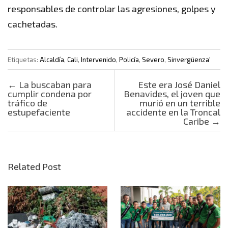
responsables de controlar las agresiones, golpes y
cachetadas.
Etiquetas:
Alcaldía
,
Cali
,
Intervenido
,
Policía
,
Severo
,
Sinvergüenza'
Post navigation
←
La buscaban para
Este era José Daniel
cumplir condena por
Benavides, el joven que
tráfico de
murió en un terrible
estupefaciente
accidente en la Troncal
Caribe
→
Related Post