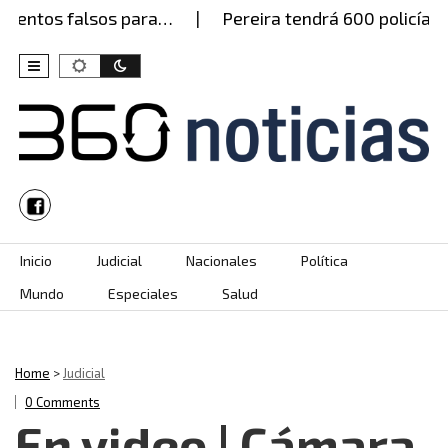
entos falsos para…
Pereira tendrá 600 policías es
Skip to content
Inicio
Judicial
Nacionales
Política
Mundo
Especiales
Salud
Home
>
Judicial
0 Comments
En video | Cámara