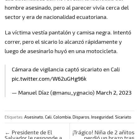
hombre asesinado, pero al parecer vivía cerca del
sector y era de nacionalidad ecuatoriana.
La víctima vestía pantalón y camisa negra. Intentó
correr, pero el sicario lo alcanzó rápidamente y
luego de asesinarlo huyó en una motocicleta.
Cámara de vigilancia captó sicariato en Cali
pic.twitter.com/W62uGHg96k
— Manuel Díaz (@manu_ygnacio)
March 2, 2023
Etiquetas:
Asesinato
,
Cali
,
Colombia
,
Disparos
,
Inseguridad
,
Sicariato
Post navigation
←
Presidente de El
¡Trágico! Niña de 2 añitos
Salvador le responde a
perdió un brazo tras