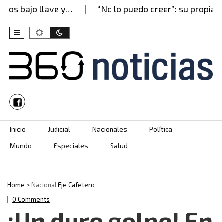
os bajo llave y…
“No lo puedo creer”: su propia m
Skip to content
Inicio
Judicial
Nacionales
Política
Mundo
Especiales
Salud
Home
>
Nacional
Eje Cafetero
0 Comments
¡Un duro golpe! En