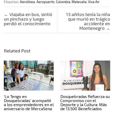
Etiquetas:
Aerolínea
,
Aeropuerto
,
Colombia
,
Matecaña
,
Viva Air
Post navigation
←
Viajaba en bus, sintió
13 añitos tenía la niña
un pinchazo y luego
que murió en trágico
perdió el conocimiento
accidente en
Montenegro
→
Related Post
‘Lo Tengo en
Dosquebradas Refuerza su
Dosquebradas’ acompañó
Compromiso con el
a los emprendedores en el
Deporte y la Cultura: Más
aniversario de MercaSena
de 13.500 Beneficiados