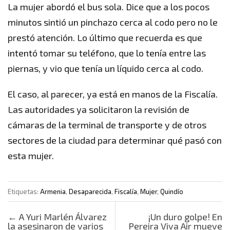
La mujer abordó el bus sola. Dice que a los pocos
minutos sintió un pinchazo cerca al codo pero no le
prestó atención. Lo último que recuerda es que
intentó tomar su teléfono, que lo tenía entre las
piernas, y vio que tenía un líquido cerca al codo.
El caso, al parecer, ya está en manos de la Fiscalía.
Las autoridades ya solicitaron la revisión de
cámaras de la terminal de transporte y de otros
sectores de la ciudad para determinar qué pasó con
esta mujer.
Etiquetas:
Armenia
,
Desaparecida
,
Fiscalía
,
Mujer
,
Quindío
Post navigation
←
A Yuri Marlén Álvarez
¡Un duro golpe! En
la asesinaron de varios
Pereira Viva Air mueve