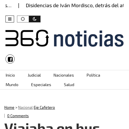
…
Disidencias de Iván Mordisco, detrás del ataque
Skip to content
Inicio
Judicial
Nacionales
Política
Mundo
Especiales
Salud
Home
>
Nacional
Eje Cafetero
0 Comments
Viajaba en bus,