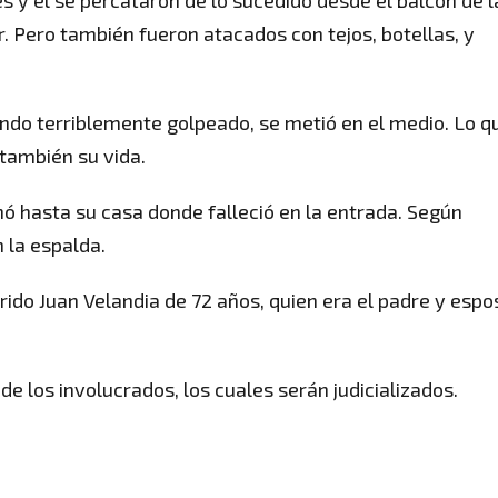
s y él se percataron de lo sucedido desde el balcón de l
ar. Pero también fueron atacados con tejos, botellas, y
endo terriblemente golpeado, se metió en el medio. Lo q
también su vida.
 hasta su casa donde falleció en la entrada. Según
 la espalda.
ido Juan Velandia de 72 años, quien era el padre y espo
de los involucrados, los cuales serán judicializados.