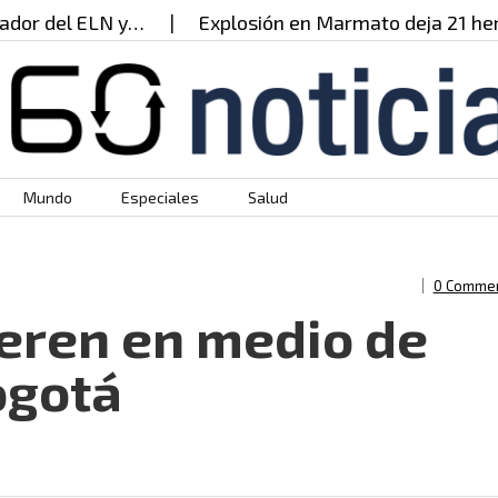
r del ELN y…
Explosión en Marmato deja 21 heridos
Mundo
Especiales
Salud
0 Comme
eren en medio de
ogotá