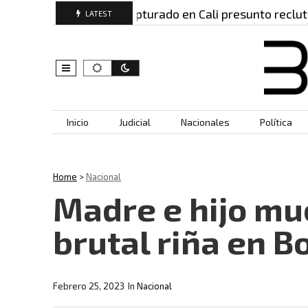
ia madre lo…
Capturado en Cali presunto reclutado
LATEST
Skip to content
Inicio
Judicial
Nacionales
Política
Home
>
Nacional
Madre e hijo mu
brutal riña en B
Febrero 25, 2023
In
Nacional