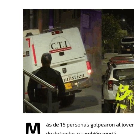
M
ás de 15 personas golpearon al jove
de defenderlo también murió.