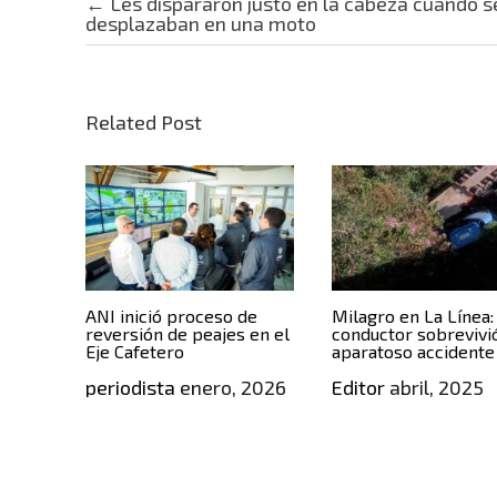
Post navigation
←
Les dispararon justo en la cabeza cuando s
desplazaban en una moto
Related Post
ANI inició proceso de
Milagro en La Línea:
reversión de peajes en el
conductor sobrevivi
Eje Cafetero
aparatoso accidente
periodista
enero, 2026
Editor
abril, 2025