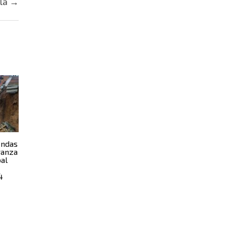
lla
→
endas
ranza
bal
4