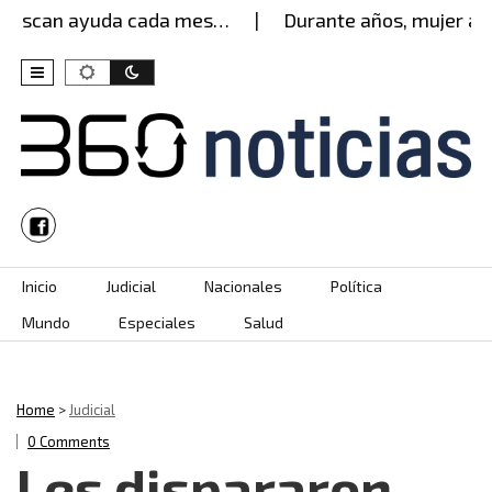
an ayuda cada mes…
Durante años, mujer aguantó e
Skip to content
Inicio
Judicial
Nacionales
Política
Mundo
Especiales
Salud
Home
>
Judicial
0 Comments
Les dispararon