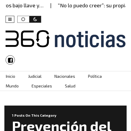
rros bajo llave y…
“No lo puedo creer”: su propia 
Skip to content
Inicio
Judicial
Nacionales
Política
Mundo
Especiales
Salud
1 Posts On This Category
Prevención del