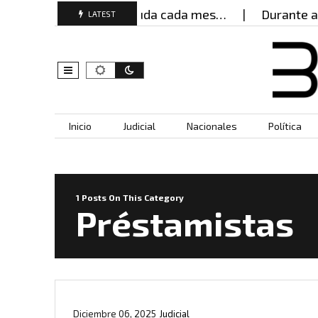
tas mujeres buscan ayuda cada mes…
Durante año
LATEST
Skip to content
Inicio
Judicial
Nacionales
Política
1 Posts On This Category
Préstamistas
Diciembre 06, 2025
Judicial