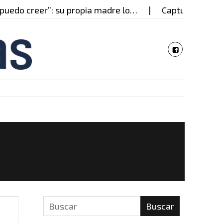
uedo creer”: su propia madre lo…
Capturado en Cal
Buscar