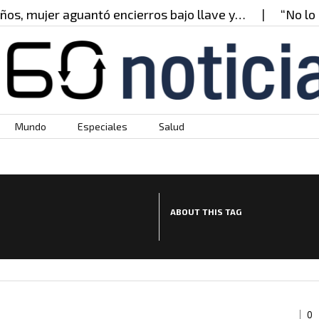
s, mujer aguantó encierros bajo llave y…
“No lo p
Mundo
Especiales
Salud
ABOUT THIS TAG
0