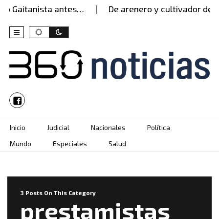
o Gaitanista antes…
De arenero y cultivador de yu
Skip to content
Inicio
Judicial
Nacionales
Política
Mundo
Especiales
Salud
3 Posts On This Category
prestamistas