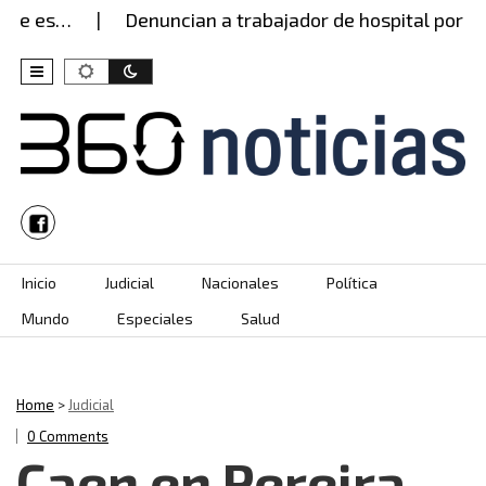
e es…
Denuncian a trabajador de hospital por pre
Skip to content
Inicio
Judicial
Nacionales
Política
Mundo
Especiales
Salud
Home
>
Judicial
0 Comments
Caen en Pereira