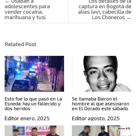
Post navigation
←
Usaban a
Los detalles de la
adolescentes para
captura en Bogotá de
vender cocaína,
alias Javi, cabecilla de
marihuana y tusi
Los Choneros
→
Related Post
Esto fue lo que pasó en La
Se llamaba Bairon el
Esneda: hay un fallecido y
hombre al que asesinaron
dos heridos
en El Dorado este sábado
Editor
enero, 2025
Editor
agosto, 2025