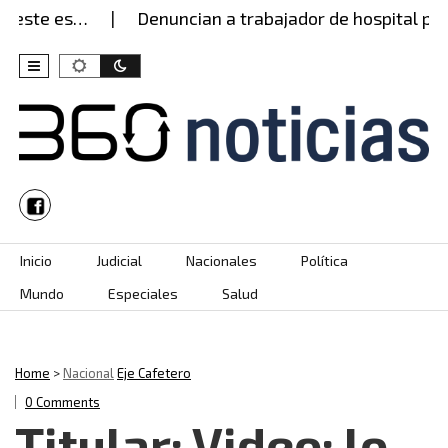
 este es…
Denuncian a trabajador de hospital por 
Skip to content
Inicio
Judicial
Nacionales
Política
Mundo
Especiales
Salud
Home
>
Nacional
Eje Cafetero
0 Comments
Titular: Video: lo