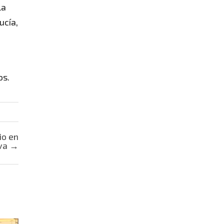
la
ucía,
os.
io en
iva
→