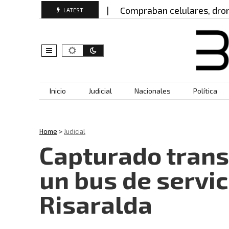
profesor que grabó…
Compraban celulares, drones 
LATEST
Skip to content
Inicio
Judicial
Nacionales
Política
Home
>
Judicial
Capturado trans
un bus de servic
Risaralda