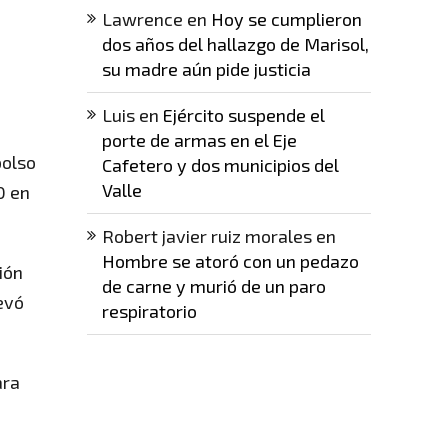
Lawrence
en
Hoy se cumplieron
dos años del hallazgo de Marisol,
su madre aún pide justicia
Luis
en
Ejército suspende el
porte de armas en el Eje
bolso
Cafetero y dos municipios del
Valle
0 en
Robert javier ruiz morales
en
Hombre se atoró con un pedazo
ión
de carne y murió de un paro
evó
respiratorio
ara