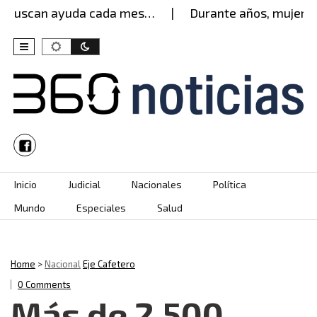
buscan ayuda cada mes…
Durante años, mujer agua
Skip to content
Inicio
Judicial
Nacionales
Política
Mundo
Especiales
Salud
Home
>
Nacional
Eje Cafetero
0 Comments
Más de 2.500