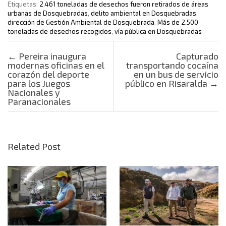
Etiquetas:
2.461 toneladas de desechos fueron retirados de áreas
urbanas de Dosquebradas
,
delito ambiental en Dosquebradas
,
dirección de Gestión Ambiental de Dosquebrada
,
Más de 2.500
toneladas de desechos recogidos
,
vía pública en Dosquebradas
Post navigation
←
Pereira inaugura
Capturado
modernas oficinas en el
transportando cocaína
corazón del deporte
en un bus de servicio
para los Juegos
público en Risaralda
→
Nacionales y
Paranacionales
Related Post