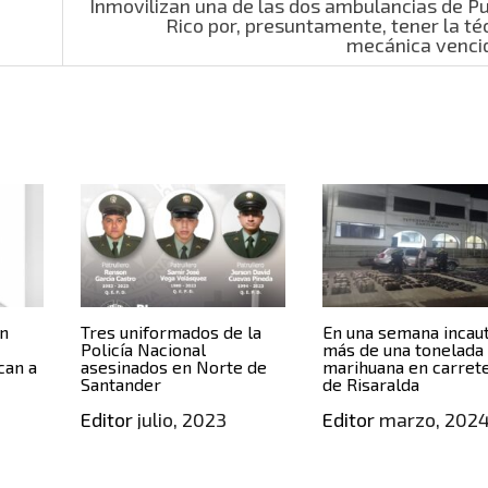
Inmovilizan una de las dos ambulancias de P
Rico por, presuntamente, tener la té
mecánica venci
in
Tres uniformados de la
En una semana incau
Policía Nacional
más de una tonelada
can a
asesinados en Norte de
marihuana en carret
Santander
de Risaralda
,
Editor
julio, 2023
Editor
marzo, 202