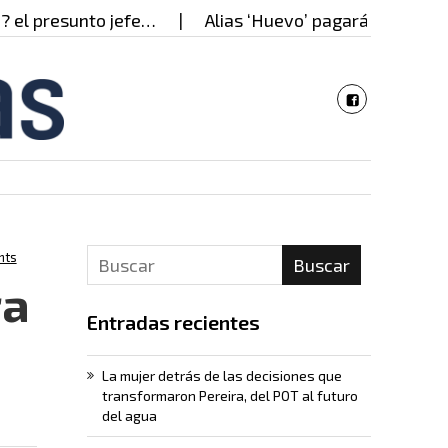
 presunto jefe…
Alias ‘Huevo’ pagará casi 17 años 
nts
Buscar
ra
Entradas recientes
La mujer detrás de las decisiones que
transformaron Pereira, del POT al futuro
del agua