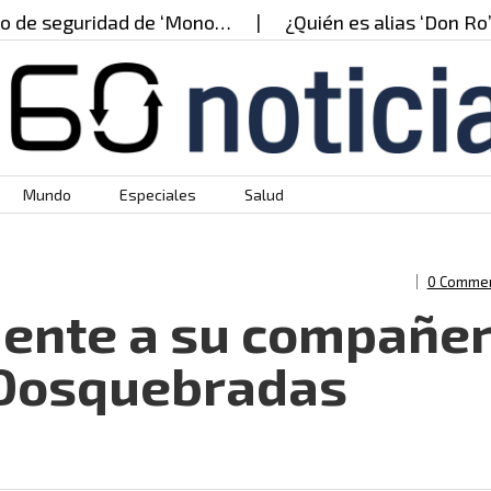
 seguridad de ‘Mono…
¿Quién es alias ‘Don Ro’? el
Mundo
Especiales
Salud
0 Comme
mente a su compañe
 Dosquebradas