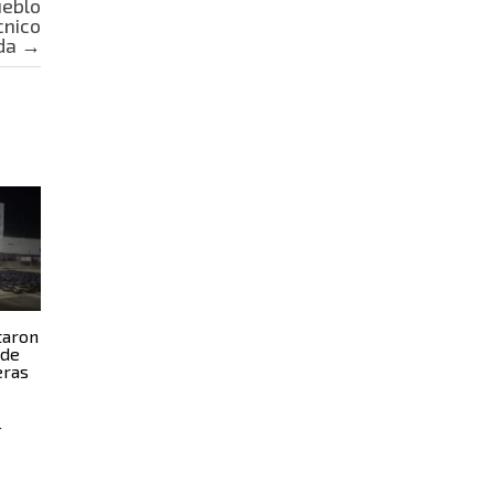
ueblo
cnico
da
→
taron
 de
eras
4