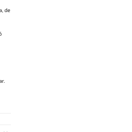
a, de
ó
ar.