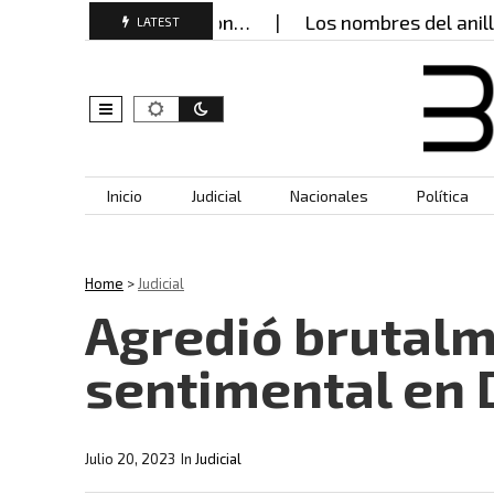
nes que transformaron…
Los nombres del anillo de
LATEST
Skip to content
Inicio
Judicial
Nacionales
Política
Home
>
Judicial
Agredió brutal
sentimental en
Julio 20, 2023
In
Judicial