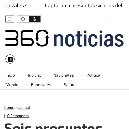
anizales?…
Capturan a presuntos sicarios del Ejérc
Skip to content
Inicio
Judicial
Nacionales
Política
Mundo
Especiales
Salud
Home
>
Judicial
0 Comments
Seis presuntos